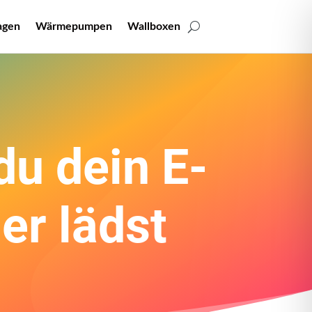
agen
Wärmepumpen
Wallboxen
du dein E-
her lädst